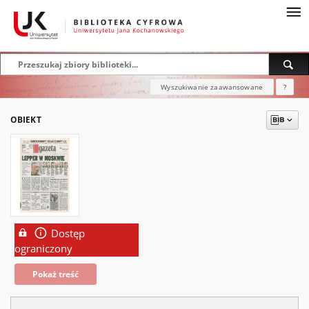
Wyszukiwanie zaawansowane
?
OBIEKT
Dostęp
ograniczony
Pokaż treść