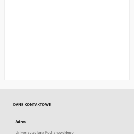
DANE KONTAKTOWE
Adres
Uniwersytet Jana Kochanowskiego