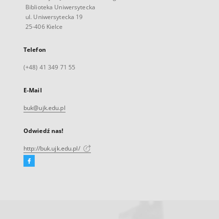
Biblioteka Uniwersytecka
ul. Uniwersytecka 19
25-406 Kielce
Telefon
(+48) 41 349 71 55
E-Mail
buk@ujk.edu.pl
Odwiedź nas!
http://buk.ujk.edu.pl/
Facebook
Link
zewnętrzny,
otworzy
się
w
nowej