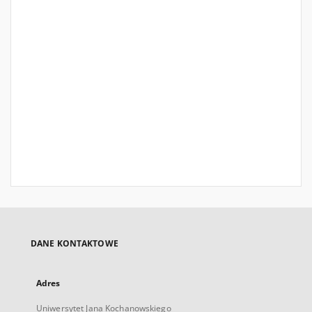
DANE KONTAKTOWE
Adres
Uniwersytet Jana Kochanowskiego