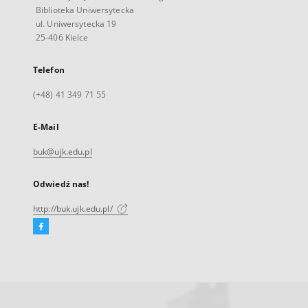
Biblioteka Uniwersytecka
ul. Uniwersytecka 19
25-406 Kielce
Telefon
(+48) 41 349 71 55
E-Mail
buk@ujk.edu.pl
Odwiedź nas!
http://buk.ujk.edu.pl/
Facebook
Link
zewnętrzny,
otworzy
się
w
nowej