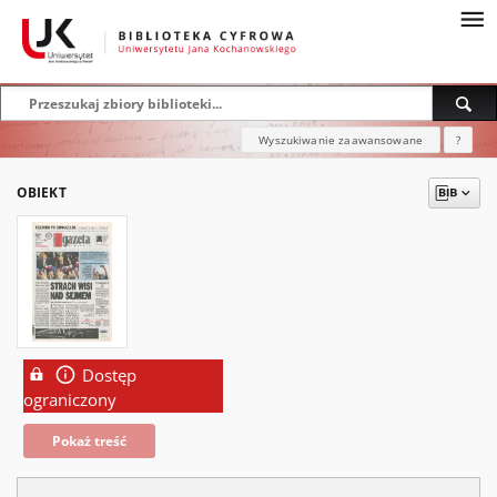
Wyszukiwanie zaawansowane
?
OBIEKT
Dostęp
ograniczony
Pokaż treść