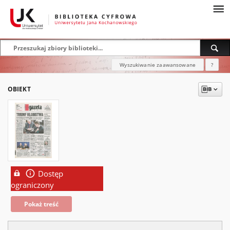
Wyszukiwanie zaawansowane
?
OBIEKT
Dostęp
ograniczony
Pokaż treść