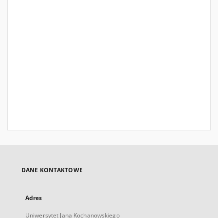
DANE KONTAKTOWE
Adres
Uniwersytet Jana Kochanowskiego