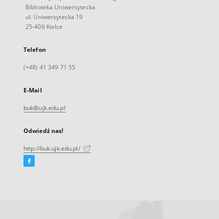
Biblioteka Uniwersytecka
ul. Uniwersytecka 19
25-406 Kielce
Telefon
(+48) 41 349 71 55
E-Mail
buk@ujk.edu.pl
Odwiedź nas!
http://buk.ujk.edu.pl/
Facebook
Link
zewnętrzny,
otworzy
się
w
nowej