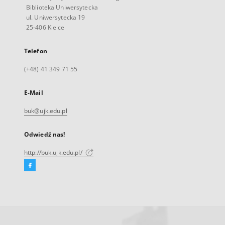
Biblioteka Uniwersytecka
ul. Uniwersytecka 19
25-406 Kielce
Telefon
(+48) 41 349 71 55
E-Mail
buk@ujk.edu.pl
Odwiedź nas!
http://buk.ujk.edu.pl/
Facebook
Link
zewnętrzny,
otworzy
się
w
nowej