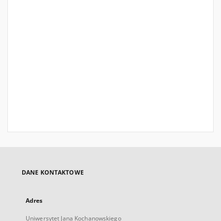
DANE KONTAKTOWE
Adres
Uniwersytet Jana Kochanowskiego