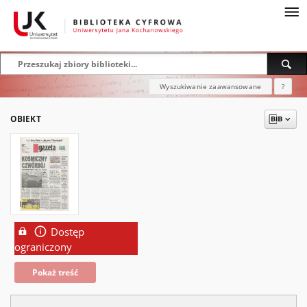
Wyszukiwanie zaawansowane
?
OBIEKT
Dostęp
ograniczony
Pokaż treść