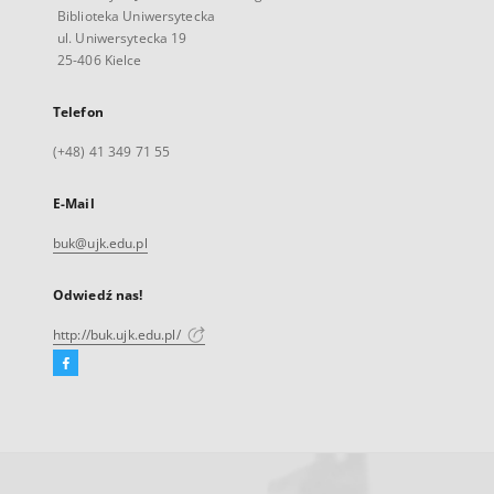
Biblioteka Uniwersytecka
ul. Uniwersytecka 19
25-406 Kielce
Telefon
(+48) 41 349 71 55
E-Mail
buk@ujk.edu.pl
Odwiedź nas!
http://buk.ujk.edu.pl/
Facebook
Link
zewnętrzny,
otworzy
się
w
nowej