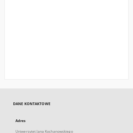
DANE KONTAKTOWE
Adres
Uniwersytet Jana Kochanowskiego