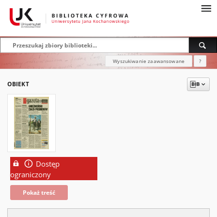
Wyszukiwanie zaawansowane
?
OBIEKT
Dostęp
ograniczony
Pokaż treść