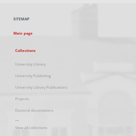
open
in
a
SITEMAP
new
tab
Main page
Collections
University Library
University Publishing
University Library Publications
Projects
Doctoral dissertations
...
View all collections