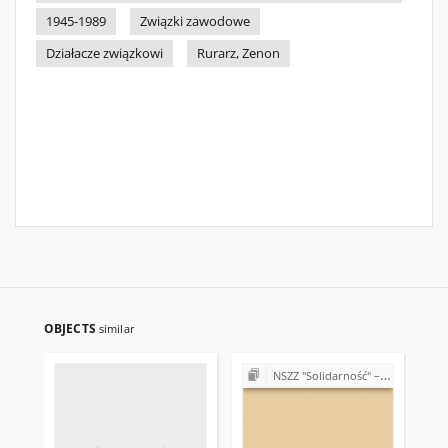
1945-1989
Związki zawodowe
Działacze związkowi
Rurarz, Zenon
OBJECTS
similar
NSZZ "Solidarność" – różne Koła, Komisje i Delegatury w Regionie Świętokrzyskim (1989-1990)