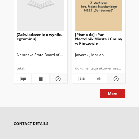
[Zaświadczenie o wyniku
[Pismo do] : Pan
[Pi
egzaminu]
Naczelnik Miasta i Gminy
Nac
w Pinczowie
w 
Nebraska State Board of Pharmacy
Jaworski, Marian
Jaw
tekst
dokumentacja aktowa maszynopis
More
CONTACT DETAILS