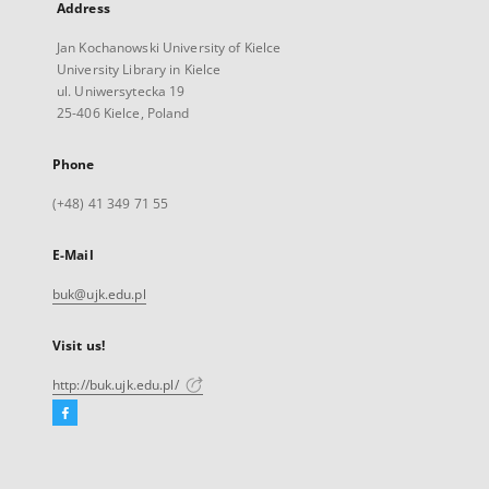
Address
Jan Kochanowski University of Kielce
University Library in Kielce
ul. Uniwersytecka 19
25-406 Kielce, Poland
Phone
(+48) 41 349 71 55
E-Mail
buk@ujk.edu.pl
Visit us!
http://buk.ujk.edu.pl/
Facebook
External
link,
will