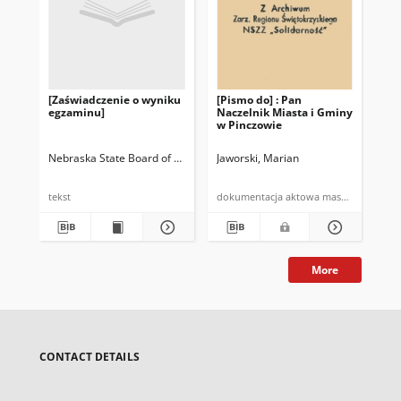
[Zaświadczenie o wyniku
[Pismo do] : Pan
[Pi
egzaminu]
Naczelnik Miasta i Gminy
Nac
w Pinczowie
w 
Nebraska State Board of Pharmacy
Jaworski, Marian
Jaw
tekst
dokumentacja aktowa maszynopis
More
CONTACT DETAILS