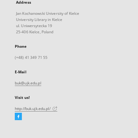
Address
Jan Kochanowski University of Kielce
University Library in Kielce
ul. Uniwersytecka 19
25-406 Kielce, Poland
Phone
(+48) 41 349 71 55
E-Mail
buk@ujk.edu.pl
Visit us!
http://buk.ujk.edu.pl/
Facebook
External
link,
will