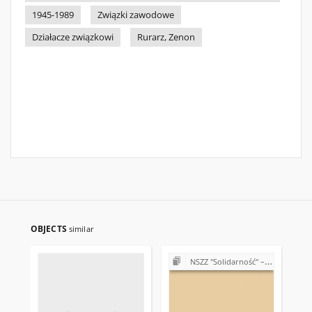
1945-1989
Związki zawodowe
Działacze związkowi
Rurarz, Zenon
OBJECTS
similar
NSZZ "Solidarność" – różne Koła, Komisje i Delegatury w Regionie Świętokrzyskim (1989-1990)