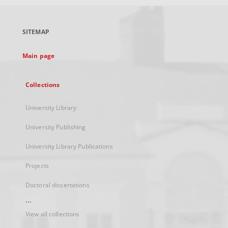
open
in
a
SITEMAP
new
tab
Main page
Collections
University Library
University Publishing
University Library Publications
Projects
Doctoral dissertations
...
View all collections