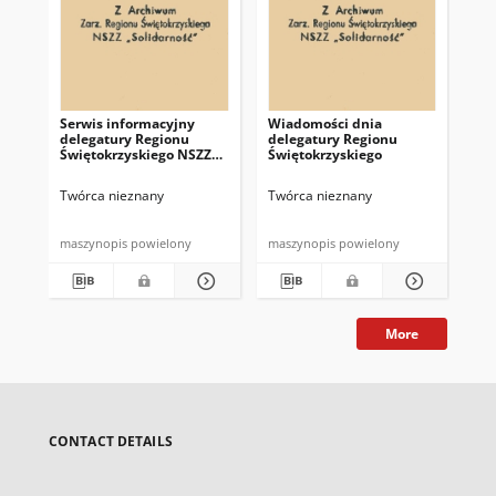
Serwis informacyjny
Wiadomości dnia
Uc
delegatury Regionu
delegatury Regionu
Re
Świętokrzyskiego NSZZ
Świętokrzyskiego
Św
"Solidarność"
"So
z d
Twórca nieznany
Twórca nieznany
Twó
maszynopis powielony
maszynopis powielony
mas
More
CONTACT DETAILS