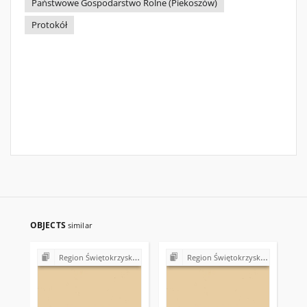
Państwowe Gospodarstwo Rolne (Piekoszów)
Protokół
OBJECTS
similar
Region Świętokrzyski NSZZ "Solidarność". Delegatura Starachowice
Region Świętokrzyski NSZZ "Solidarność". Delegatura Starachowice