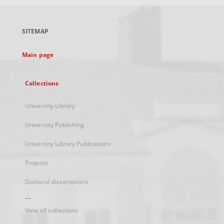
open
in
a
SITEMAP
new
tab
Main page
Collections
University Library
University Publishing
University Library Publications
Projects
Doctoral dissertations
...
View all collections