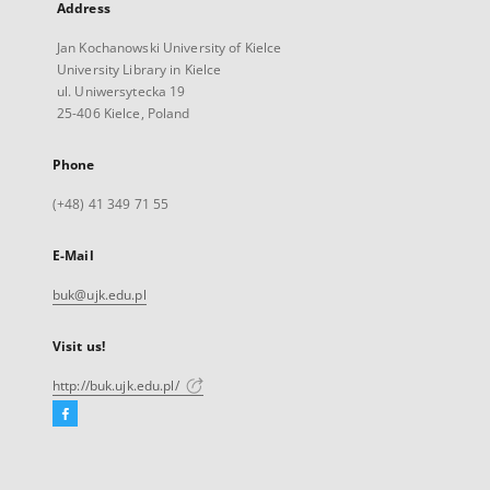
Address
Jan Kochanowski University of Kielce
University Library in Kielce
ul. Uniwersytecka 19
25-406 Kielce, Poland
Phone
(+48) 41 349 71 55
E-Mail
buk@ujk.edu.pl
Visit us!
http://buk.ujk.edu.pl/
Facebook
External
link,
will