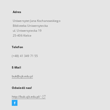
Adres
Uniwersytet Jana Kochanowskiego
Biblioteka Uniwersytecka
ul. Uniwersytecka 19
25-406 Kielce
Telefon
(+48) 41 349 71 55
E-Mail
buk@ujk.edu.pl
Odwiedź nas!
http://buk.ujk.edu.pl/
Facebook
Link