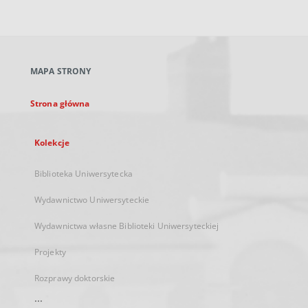
zewnętrzny,
otworzy
się
w
nowej
MAPA STRONY
karcie
Strona główna
Kolekcje
Biblioteka Uniwersytecka
Wydawnictwo Uniwersyteckie
Wydawnictwa własne Biblioteki Uniwersyteckiej
Projekty
Rozprawy doktorskie
...