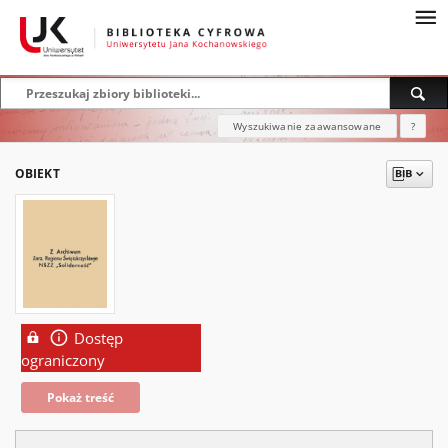
Wyszukiwanie zaawansowane
?
OBIEKT
Dostęp
ograniczony
Pokaż treść