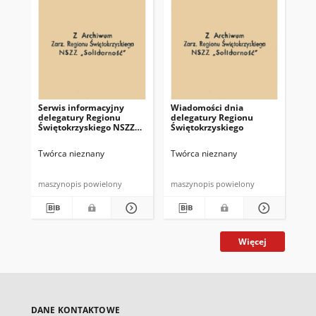
Serwis informacyjny
Wiadomości dnia
Uc
delegatury Regionu
delegatury Regionu
Re
Świętokrzyskiego NSZZ
Świętokrzyskiego
Św
"Solidarność"
"So
z d
Twórca nieznany
Twórca nieznany
Twó
maszynopis powielony
maszynopis powielony
mas
Więcej
DANE KONTAKTOWE