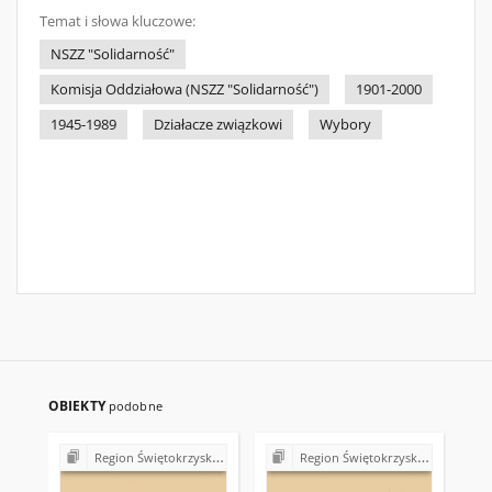
Temat i słowa kluczowe:
NSZZ "Solidarność"
Komisja Oddziałowa (NSZZ "Solidarność")
1901-2000
1945-1989
Działacze związkowi
Wybory
OBIEKTY
podobne
Region Świętokrzyski NSZZ "Solidarność". Delegatura Starachowice
Region Świętokrzyski NSZZ "Solidarność". Delegatura Starachowice