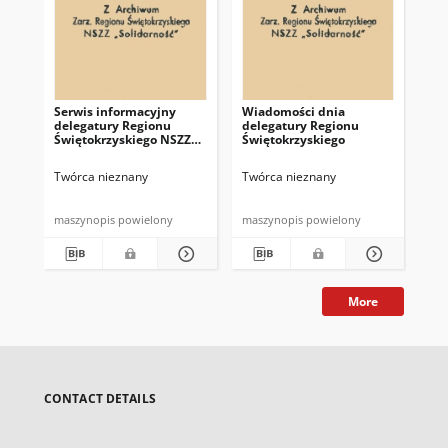
Serwis informacyjny
Wiadomości dnia
Uc
delegatury Regionu
delegatury Regionu
Re
Świętokrzyskiego NSZZ
Świętokrzyskiego
Św
"Solidarność"
"So
z d
Twórca nieznany
Twórca nieznany
Twó
maszynopis powielony
maszynopis powielony
mas
More
CONTACT DETAILS