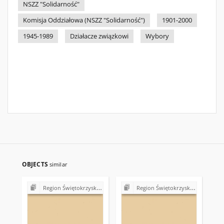
NSZZ "Solidarność"
Komisja Oddziałowa (NSZZ "Solidarność")
1901-2000
1945-1989
Działacze związkowi
Wybory
OBJECTS
similar
Region Świętokrzyski NSZZ "Solidarność". Delegatura Starachowice
Region Świętokrzyski NSZZ "Solidarność". Delegatura Starachowice