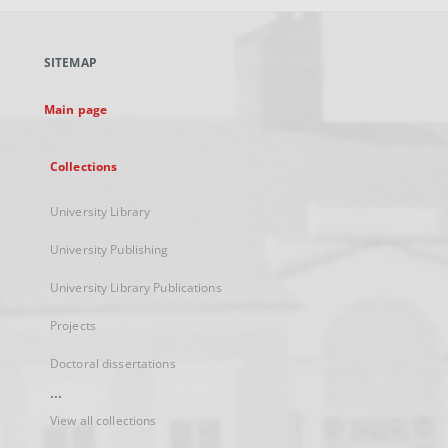
open
in
a
SITEMAP
new
tab
Main page
Collections
University Library
University Publishing
University Library Publications
Projects
Doctoral dissertations
...
View all collections