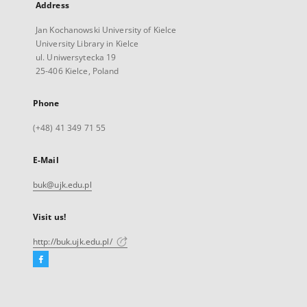
Address
Jan Kochanowski University of Kielce
University Library in Kielce
ul. Uniwersytecka 19
25-406 Kielce, Poland
Phone
(+48) 41 349 71 55
E-Mail
buk@ujk.edu.pl
Visit us!
http://buk.ujk.edu.pl/
Facebook
External
link,
will