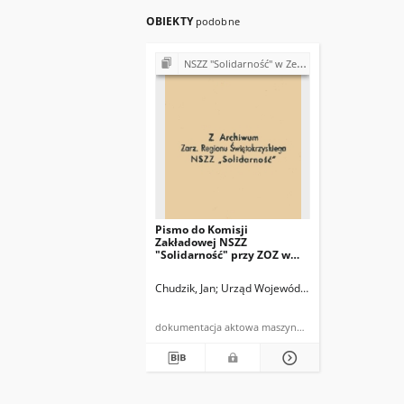
OBIEKTY
podobne
NSZZ "Solidarność" w Zespole Opieki Zdrowotnej w Kazimierzy Wielkiej
Pismo do Komisji
Zakładowej NSZZ
"Solidarność" przy ZOZ w
Kazimierzy Wielkiej
Chudzik, Jan
Urząd Wojewódzki w Kielcach
dokumentacja aktowa maszynopis