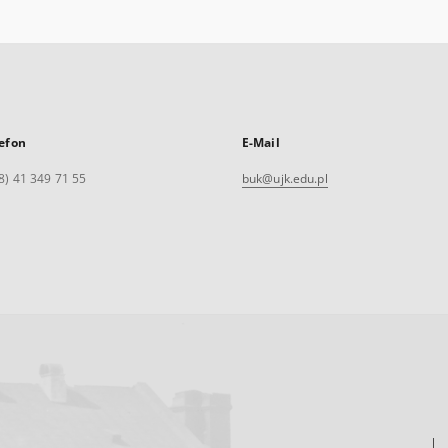
efon
E-Mail
8) 41 349 71 55
buk@ujk.edu.pl