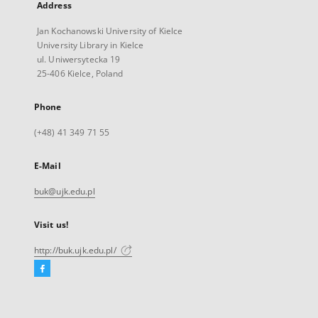
Address
Jan Kochanowski University of Kielce
University Library in Kielce
ul. Uniwersytecka 19
25-406 Kielce, Poland
Phone
(+48) 41 349 71 55
E-Mail
buk@ujk.edu.pl
Visit us!
http://buk.ujk.edu.pl/
Facebook
External
link,
will