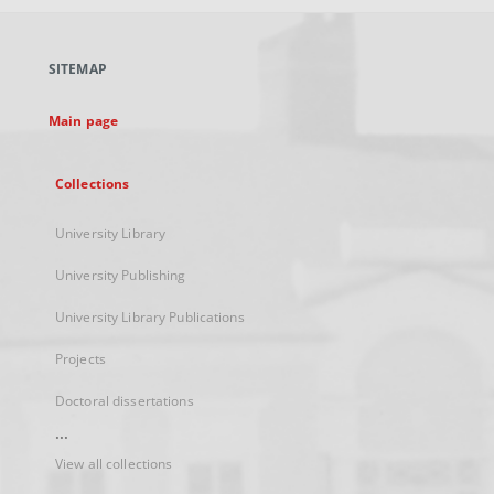
open
in
a
SITEMAP
new
tab
Main page
Collections
University Library
University Publishing
University Library Publications
Projects
Doctoral dissertations
...
View all collections