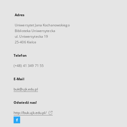
Adres
Uniwersytet Jana Kochanowskiego
Biblioteka Uniwersytecka
ul. Uniwersytecka 19
25-406 Kielce
Telefon
(+48) 41 349 71 55
E-Mail
buk@ujk.edu.pl
Odwiedź nas!
http://buk.ujk.edu.pl/
Facebook
Link