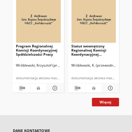
Program Regionalnej
Statut wewnętrzny
Za
Komisji Koordynacyjnej
Regionalnej Komisji
wyk
Spółdzielczości Pracy
Koordynacyjnej
Spółdzielczości Pracy,
powołanej uchwałą
Wróblewski, Krzysztof (przewodniczący RKK SP NSZZ "Solidarność")
Wróblewski, K. (przewodniczący RKK 
Nie
Be
Zarządu Regionu
Świętokrzyskiego NSZZ
"Solidarność" […]
dokumentacja aktowa maszynopis
dokumentacja aktowa maszynopis
Więcej
DANE KONTAKTOWE