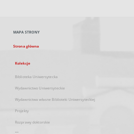
zewnętrzny,
otworzy
się
w
nowej
MAPA STRONY
karcie
Strona główna
Kolekcje
Biblioteka Uniwersytecka
Wydawnictwo Uniwersyteckie
Wydawnictwa własne Biblioteki Uniwersyteckiej
Projekty
Rozprawy doktorskie
...