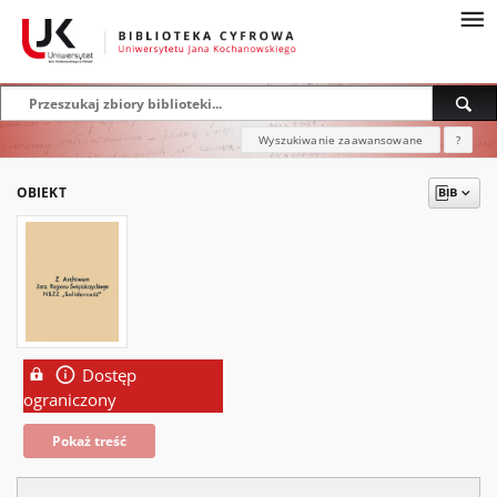
Wyszukiwanie zaawansowane
?
OBIEKT
Dostęp
ograniczony
Pokaż treść