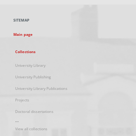
open
in
a
SITEMAP
new
tab
Main page
Collections
University Library
University Publishing
University Library Publications
Projects
Doctoral dissertations
...
View all collections