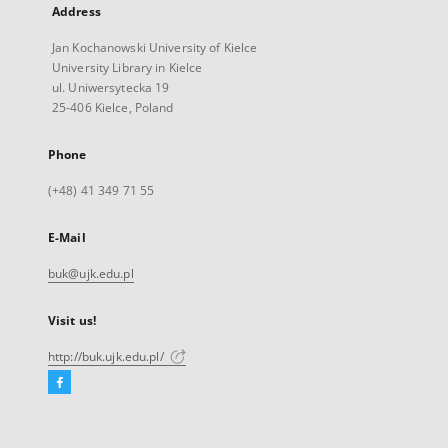
Address
Jan Kochanowski University of Kielce
University Library in Kielce
ul. Uniwersytecka 19
25-406 Kielce, Poland
Phone
(+48) 41 349 71 55
E-Mail
buk@ujk.edu.pl
Visit us!
http://buk.ujk.edu.pl/
Facebook
External
link,
will