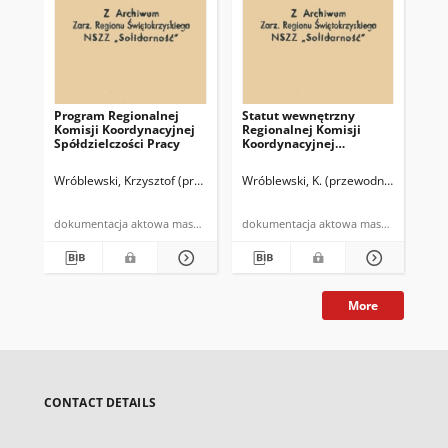
Program Regionalnej
Statut wewnętrzny
Za
Komisji Koordynacyjnej
Regionalnej Komisji
wyk
Spółdzielczości Pracy
Koordynacyjnej
Spółdzielczości Pracy,
powołanej uchwałą
Wróblewski, Krzysztof (przewodniczący RKK SP NSZZ "Solidarność")
Wróblewski, K. (przewodniczący RKK 
Nie
Be
Zarządu Regionu
Świętokrzyskiego NSZZ
"Solidarność" […]
dokumentacja aktowa maszynopis
dokumentacja aktowa maszynopis
More
CONTACT DETAILS