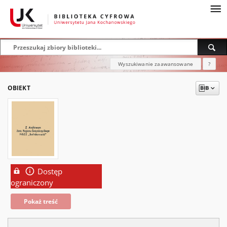
Wyszukiwanie zaawansowane
?
OBIEKT
Dostęp
ograniczony
Pokaż treść