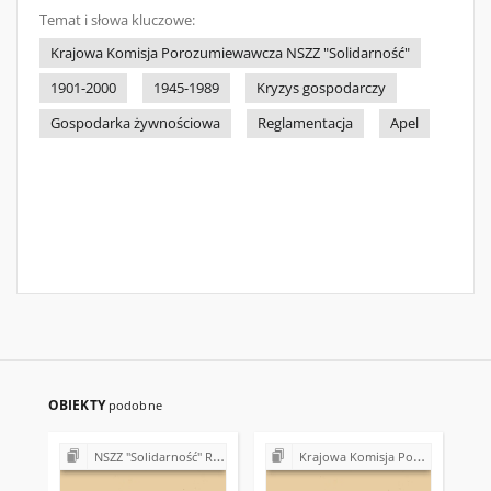
Temat i słowa kluczowe:
Krajowa Komisja Porozumiewawcza NSZZ "Solidarność"
1901-2000
1945-1989
Kryzys gospodarczy
Gospodarka żywnościowa
Reglamentacja
Apel
OBIEKTY
podobne
NSZZ "Solidarność" Region Świętokrzyski - teleksy (1981)
Krajowa Komisja Porozumiewawcza NSZZ "Solidarność" (1980-1981)