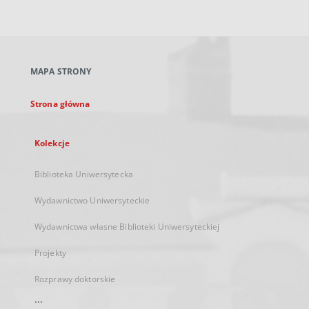
zewnętrzny,
otworzy
się
w
nowej
MAPA STRONY
karcie
Strona główna
Kolekcje
Biblioteka Uniwersytecka
Wydawnictwo Uniwersyteckie
Wydawnictwa własne Biblioteki Uniwersyteckiej
Projekty
Rozprawy doktorskie
...