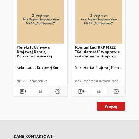
[Teleks] : Uchwała
Komunikat [KKP NSZZ
Oś
Krajowej Komisji
"Solidarność" w sprawie
Ko
Porozumiewawczej
wstrzymania strajku
Po
generalnego]
"So
w 
Sekretariat Krajowej Komisji Porozumiewawczej NSZZ "Solidarność"
Sekretariat Krajowej Komisji Porozu
Sek
pod
rz
wo
druki ulotne teleks
dokumentacja aktowa maszynopi
Więcej
DANE KONTAKTOWE