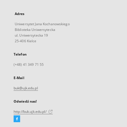
Adres
Uniwersytet Jana Kochanowskiego
Biblioteka Uniwersytecka
ul. Uniwersytecka 19
25-406 Kielce
Telefon
(+48) 41 349 71 55
E-Mail
buk@ujk.edu.pl
Odwiedź nas!
http://buk.ujk.edu.pl/
Facebook
Link