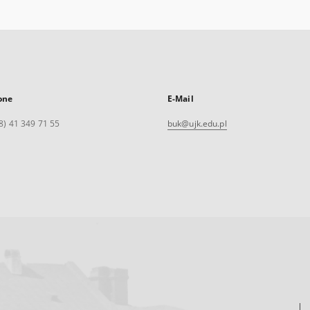
one
E-Mail
8) 41 349 71 55
buk@ujk.edu.pl