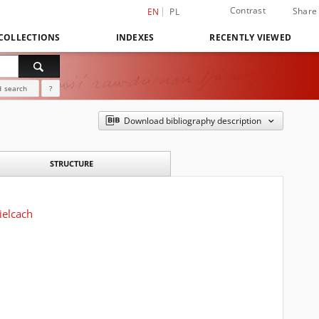
Contrast
Share
EN
PL
COLLECTIONS
INDEXES
RECENTLY VIEWED
 search
?
Download bibliography description
STRUCTURE
ielcach