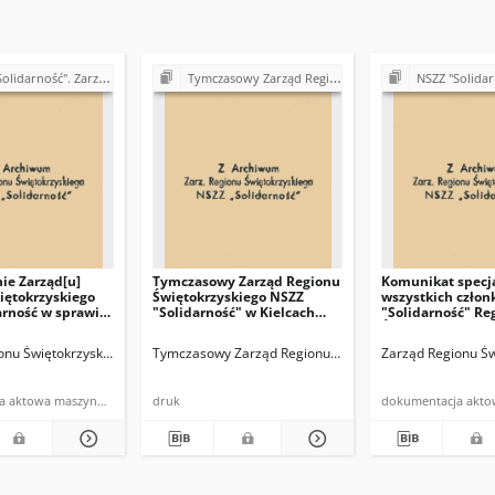
. Zarząd Regionu Świętokrzyskiego (1980-1981)
Tymczasowy Zarząd Regionu Świętokrzyskiego NSZZ "Solidarność" (1989)
NSZZ "Solidarność" w Fabryce Łożysk Toczny
ie Zarząd[u]
Tymczasowy Zarząd Regionu
Komunikat specja
iętokrzyskiego
Świętokrzyskiego NSZZ
wszystkich czło
arność w sprawie
"Solidarność" w Kielcach
"Solidarność" Re
dy Ministrów
zaprasza
Świętokrzyskiego
j wynagrodzenia
ść" z siedzibą w Kielcach
onu Świętokrzyskiego NSZZ "Solidarność" w Kielcach
Tymczasowy Zarząd Regionu Świętokrzyskiego NSZZ "So
Zarząd Regionu Świ
rajku
dokumentacja aktowa maszynopis powielony
druk