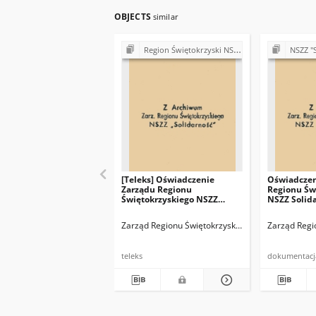
OBJECTS
similar
Region Świętokrzyski NSZZ "Solidarność". Delegatura Starachowice
NSZZ "Solidarność"
[Teleks] Oświadczenie
Oświadczen
Zarządu Regionu
Regionu Św
Świętokrzyskiego NSZZ
NSZZ Solid
"Solidarność" z siedzibą w
uchwały Ra
Kielcach w sprawie wolnych
regulujące
Zarząd Regionu Świętokrzyskiego NSZZ "Solidarno
Zarząd Regi
sobót w 81 r.
za okres st
teleks