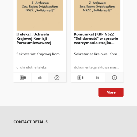
[Teleks] : Uchwała
Komunikat [KKP NSZZ
Oś
Krajowej Komisji
"Solidarność" w sprawie
Ko
Porozumiewawczej
wstrzymania strajku
Po
generalnego]
"So
w 
Sekretariat Krajowej Komisji Porozumiewawczej NSZZ "Solidarność"
Sekretariat Krajowej Komisji Porozu
Sek
pod
rz
wo
druki ulotne teleks
dokumentacja aktowa maszynopi
More
CONTACT DETAILS