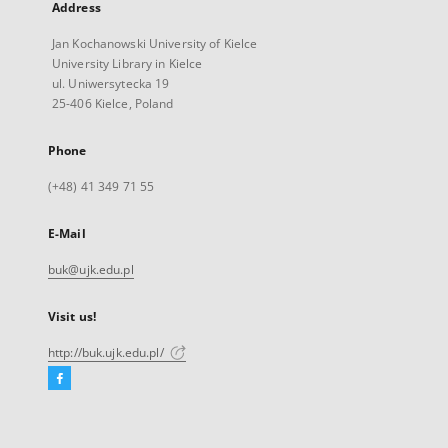
Address
Jan Kochanowski University of Kielce
University Library in Kielce
ul. Uniwersytecka 19
25-406 Kielce, Poland
Phone
(+48) 41 349 71 55
E-Mail
buk@ujk.edu.pl
Visit us!
http://buk.ujk.edu.pl/
Facebook
External
link,
will