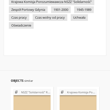
Krajowa Komisja Porozumiewawcza NSZZ "Solidarność"
Zespół Portowy Gdynia
1901-2000
1945-1989
Czas pracy
Czas wolny od pracy
Uchwała
Oświadczenie
OBJECTS
similar
NSZZ "Solidarność" Region Świętokrzyski - teleksy (1981)
Krajowa Komisja Porozumiewawcza NSZZ "Solidarność" (1980-1981)