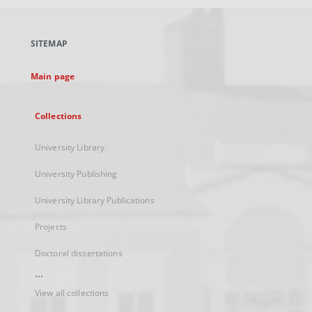
open
in
a
SITEMAP
new
tab
Main page
Collections
University Library
University Publishing
University Library Publications
Projects
Doctoral dissertations
...
View all collections