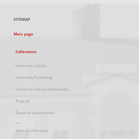
open
in
a
SITEMAP
new
tab
Main page
Collections
University Library
University Publishing
University Library Publications
Projects
Doctoral dissertations
...
View all collections