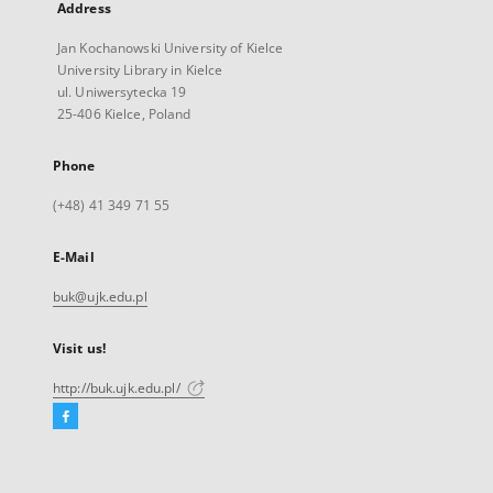
Address
Jan Kochanowski University of Kielce
University Library in Kielce
ul. Uniwersytecka 19
25-406 Kielce, Poland
Phone
(+48) 41 349 71 55
E-Mail
buk@ujk.edu.pl
Visit us!
http://buk.ujk.edu.pl/
Facebook
External
link,
will