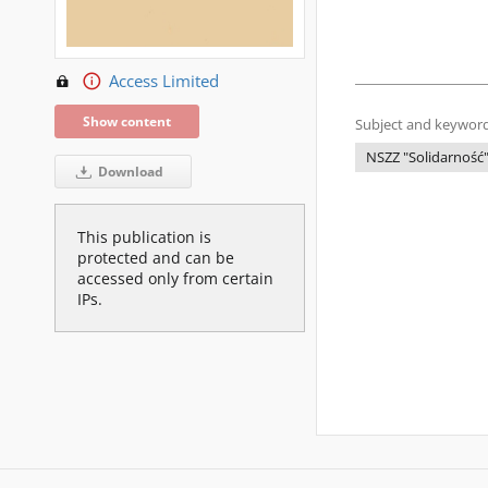
Access Limited
Show content
Subject and keyword
NSZZ "Solidarność
Download
This publication is
protected and can be
accessed only from certain
IPs.