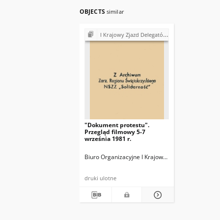
OBJECTS
similar
I Krajowy Zjazd Delegatów NSZZ "Solidarność" (1981)
"Dokument protestu".
Przegląd filmowy 5-7
września 1981 r.
Biuro Organizacyjne I Krajowego Zjazdu Delegat
druki ulotne