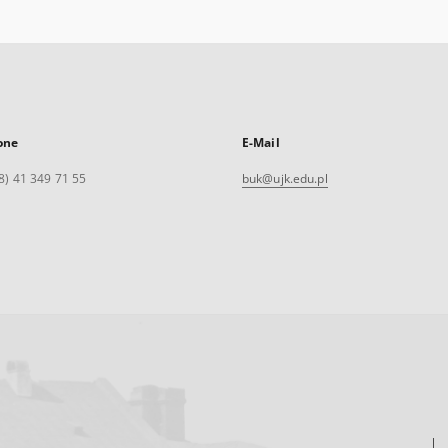
one
E-Mail
8) 41 349 71 55
buk@ujk.edu.pl