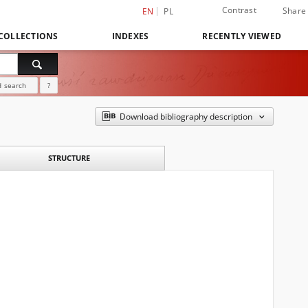
Contrast
Share
EN
PL
COLLECTIONS
INDEXES
RECENTLY VIEWED
 search
?
Download bibliography description
STRUCTURE