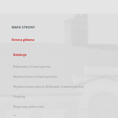
zewnętrzny,
otworzy
się
w
nowej
MAPA STRONY
karcie
Strona główna
Kolekcje
Biblioteka Uniwersytecka
Wydawnictwo Uniwersyteckie
Wydawnictwa własne Biblioteki Uniwersyteckiej
Projekty
Rozprawy doktorskie
...