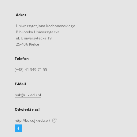
Adres
Uniwersytet Jana Kochanowskiego
Biblioteka Uniwersytecka
ul. Uniwersytecka 19
25-406 Kielce
Telefon
(+48) 41 349 71 55
E-Mail
buk@ujk.edu.pl
Odwiedź nas!
http://buk.ujk.edu.pl/
Facebook
Link