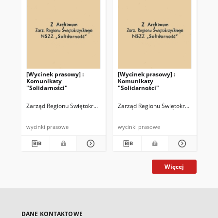
[Wycinek prasowy] :
[Wycinek prasowy] :
[Wy
Komunikaty
Komunikaty
Ko
"Solidarności"
"Solidarności"
"So
Zarząd Regionu Świętokrzyskiego NSZZ "Solidarność"
Zarząd Regionu Świętokrzyskiego NS
Zar
wycinki prasowe
wycinki prasowe
wyc
Więcej
DANE KONTAKTOWE