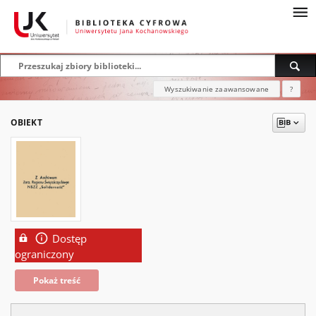
Wyszukiwanie zaawansowane
?
OBIEKT
Dostęp
ograniczony
Pokaż treść