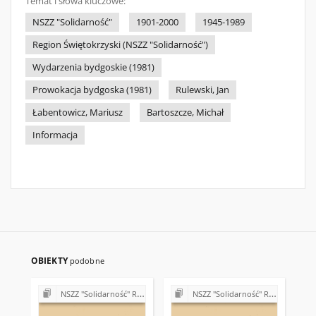
Temat i słowa kluczowe:
NSZZ "Solidarność"
1901-2000
1945-1989
Region Świętokrzyski (NSZZ "Solidarność")
Wydarzenia bydgoskie (1981)
Prowokacja bydgoska (1981)
Rulewski, Jan
Łabentowicz, Mariusz
Bartoszcze, Michał
Informacja
OBIEKTY
podobne
NSZZ "Solidarność" Regionu Świętokrzyskiego - materiały różne
NSZZ "Solidarność" Regionu Świętokrzyskiego - materiały różne