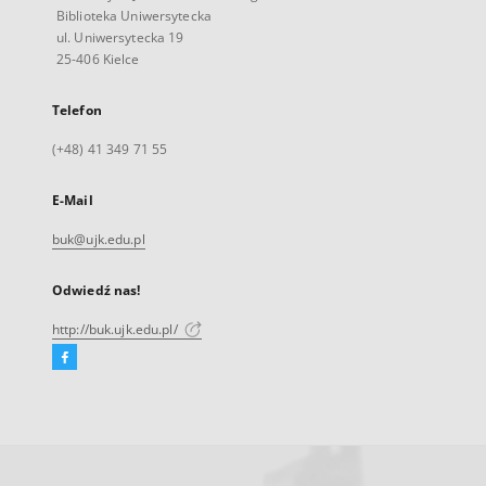
Biblioteka Uniwersytecka
ul. Uniwersytecka 19
25-406 Kielce
Telefon
(+48) 41 349 71 55
E-Mail
buk@ujk.edu.pl
Odwiedź nas!
http://buk.ujk.edu.pl/
Facebook
Link
zewnętrzny,
otworzy
się
w
nowej