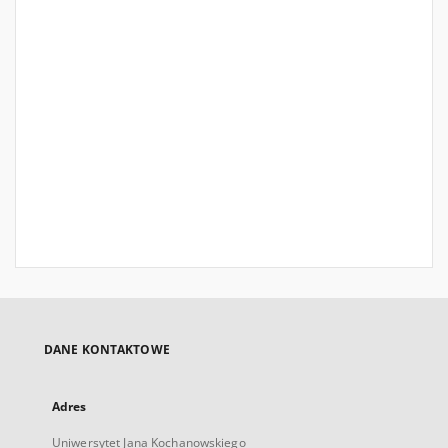
DANE KONTAKTOWE
Adres
Uniwersytet Jana Kochanowskiego