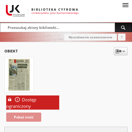
Wyszukiwanie zaawansowane
?
OBIEKT
Dostęp
ograniczony
Pokaż treść