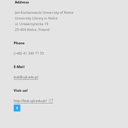
Address
Jan Kochanowski University of Kielce
University Library in Kielce
ul. Uniwersytecka 19
25-406 Kielce, Poland
Phone
(+48) 41 349 71 55
E-Mail
buk@ujk.edu.pl
Visit us!
http://buk.ujk.edu.pl/
Facebook
External
link,
will