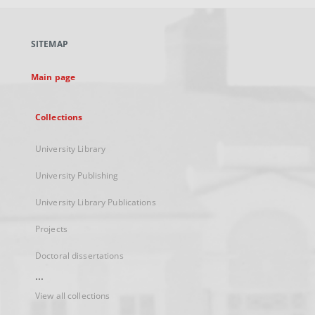
open
in
a
SITEMAP
new
tab
Main page
Collections
University Library
University Publishing
University Library Publications
Projects
Doctoral dissertations
...
View all collections