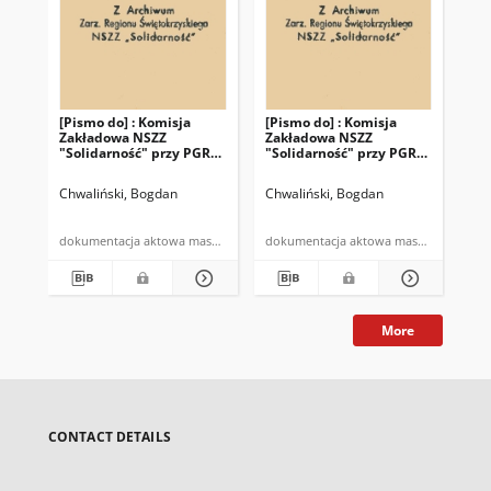
[Pismo do] : Komisja
[Pismo do] : Komisja
[Pi
Zakładowa NSZZ
Zakładowa NSZZ
Za
"Solidarność" przy PGR
"Solidarność" przy PGR
"So
Piekoszów
Piekoszów
Pi
Chwaliński, Bogdan
Chwaliński, Bogdan
Chw
dokumentacja aktowa maszynopis
dokumentacja aktowa maszynopis
More
CONTACT DETAILS