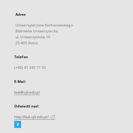
Adres
Uniwersytet Jana Kochanowskiego
Biblioteka Uniwersytecka
ul. Uniwersytecka 19
25-406 Kielce
Telefon
(+48) 41 349 71 55
E-Mail
buk@ujk.edu.pl
Odwiedź nas!
http://buk.ujk.edu.pl/
Facebook
Link