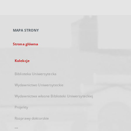
zewnętrzny,
otworzy
się
w
nowej
MAPA STRONY
karcie
Strona główna
Kolekcje
Biblioteka Uniwersytecka
Wydawnictwo Uniwersyteckie
Wydawnictwa własne Biblioteki Uniwersyteckiej
Projekty
Rozprawy doktorskie
...