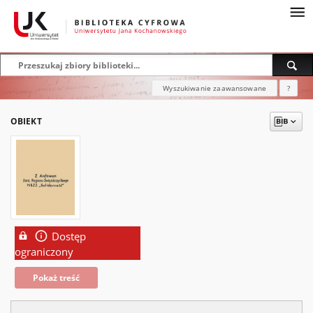
Wyszukiwanie zaawansowane
?
OBIEKT
Dostęp
ograniczony
Pokaż treść