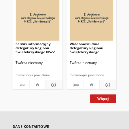
Serwis informacyjny
Wiadomości dnia
Uc
delegatury Regionu
delegatury Regionu
Re
Świętokrzyskiego NSZZ
Świętokrzyskiego
Św
"Solidarność"
"So
z d
Twórca nieznany
Twórca nieznany
Twó
maszynopis powielony
maszynopis powielony
mas
Więcej
DANE KONTAKTOWE