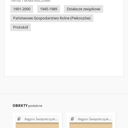
Temat i słowa kluczowe:
1901-2000
1945-1989
Działacze związkowi
Państwowe Gospodarstwo Rolne (Piekoszów)
Protokół
OBIEKTY
podobne
Region Świętokrzyski NSZZ "Solidarność". Delegatura Starachowice
Region Świętokrzyski NSZZ "Solidarność". Delegatura Starachowice