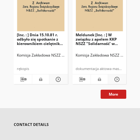
[Inc. : ] Dnia 15.10.81 r.
Meldunek [Inc. : ] W
Mel
odbyło się spotkanie z
związku z apelem KKP
zw
kierownikiem cielętnika
NSZZ "Solidarność' w
NSZ
w Szczukowicach […]
sprawie przepracowania
sp
[…]
[…]
Komisja Zakładowa NSZZ "Solidarność" w PGR Piekoszów
Komisja Zakładowa NSZZ "Solidarno
Kom
rękopis
dokumentacja aktowa maszynopis
More
CONTACT DETAILS