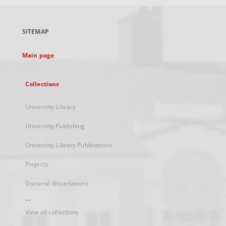
open
in
a
SITEMAP
new
tab
Main page
Collections
University Library
University Publishing
University Library Publications
Projects
Doctoral dissertations
...
View all collections