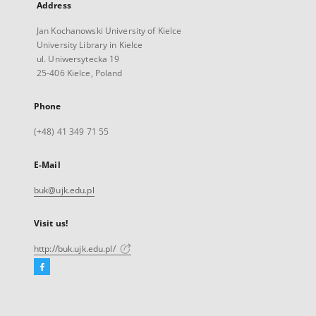
Address
Jan Kochanowski University of Kielce
University Library in Kielce
ul. Uniwersytecka 19
25-406 Kielce, Poland
Phone
(+48) 41 349 71 55
E-Mail
buk@ujk.edu.pl
Visit us!
http://buk.ujk.edu.pl/
Facebook
External
link,
will