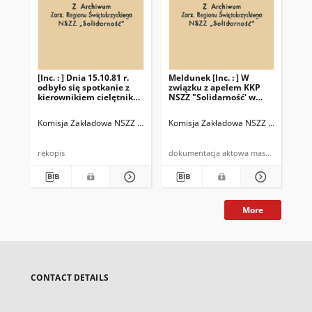
[Inc. : ] Dnia 15.10.81 r.
Meldunek [Inc. : ] W
Pro
odbyło się spotkanie z
związku z apelem KKP
11.
kierownikiem cielętnika
NSZZ "Solidarność' w
zeb
w Szczukowicach […]
sprawie przepracowania
Ch
[…]
Komisja Zakładowa NSZZ "Solidarność" w PGR Piekoszów
Komisja Zakładowa NSZZ "Solidarno
Kom
rękopis
dokumentacja aktowa maszynopis
More
CONTACT DETAILS