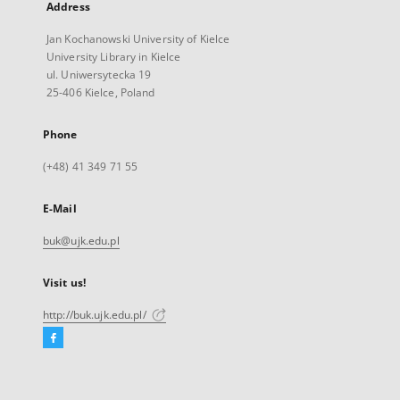
Address
Jan Kochanowski University of Kielce
University Library in Kielce
ul. Uniwersytecka 19
25-406 Kielce, Poland
Phone
(+48) 41 349 71 55
E-Mail
buk@ujk.edu.pl
Visit us!
http://buk.ujk.edu.pl/
Facebook
External
link,
will