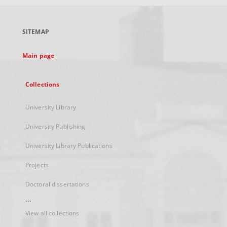
open
in
a
SITEMAP
new
tab
Main page
Collections
University Library
University Publishing
University Library Publications
Projects
Doctoral dissertations
...
View all collections