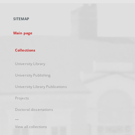
open
in
a
SITEMAP
new
tab
Main page
Collections
University Library
University Publishing
University Library Publications
Projects
Doctoral dissertations
...
View all collections