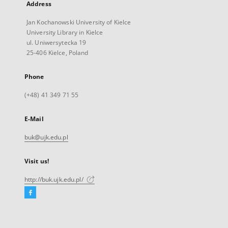
Address
Jan Kochanowski University of Kielce
University Library in Kielce
ul. Uniwersytecka 19
25-406 Kielce, Poland
Phone
(+48) 41 349 71 55
E-Mail
buk@ujk.edu.pl
Visit us!
http://buk.ujk.edu.pl/
Facebook
External
link,
will