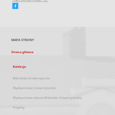
Facebook
Link
zewnętrzny,
otworzy
się
w
nowej
MAPA STRONY
karcie
Strona główna
Kolekcje
Biblioteka Uniwersytecka
Wydawnictwo Uniwersyteckie
Wydawnictwa własne Biblioteki Uniwersyteckiej
Projekty