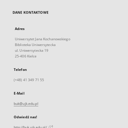
DANE KONTAKTOWE
Adres
Uniwersytet Jana Kochanowskiego
Biblioteka Uniwersytecka
ul. Uniwersytecka 19
25-406 Kielce
Telefon
(+48) 41 349 71 55
E-Mail
buk@ujk.edu.pl
Odwiedź nas!
http://buk.ujk.edu.pl/