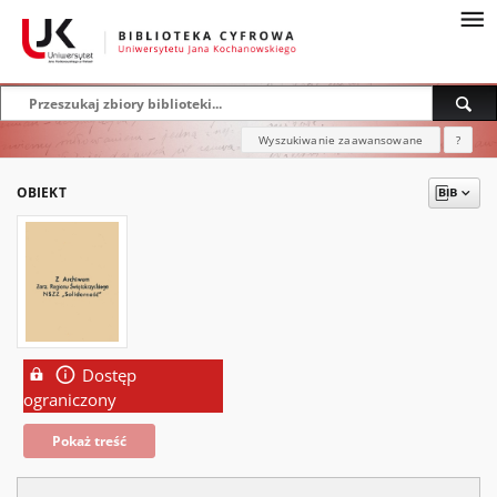
Wyszukiwanie zaawansowane
?
OBIEKT
Dostęp
ograniczony
Pokaż treść