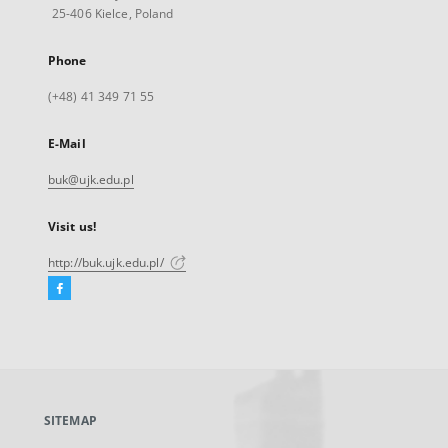
25-406 Kielce, Poland
Phone
(+48) 41 349 71 55
E-Mail
buk@ujk.edu.pl
Visit us!
http://buk.ujk.edu.pl/
Facebook
External
link,
will
open
in
a
SITEMAP
new
tab