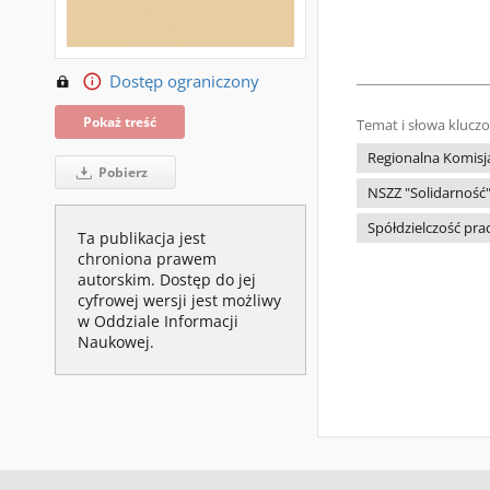
Dostęp ograniczony
Pokaż treść
Temat i słowa klucz
Regionalna Komisja
Pobierz
NSZZ "Solidarność" 
Spółdzielczość pra
Ta publikacja jest
chroniona prawem
autorskim. Dostęp do jej
cyfrowej wersji jest możliwy
w Oddziale Informacji
Naukowej.