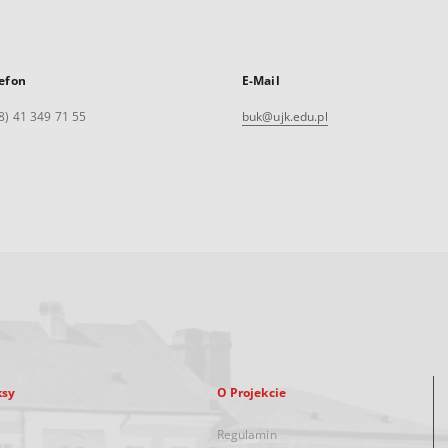
efon
E-Mail
8) 41 349 71 55
buk@ujk.edu.pl
ksy
O Projekcie
Regulamin