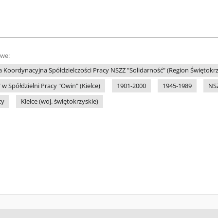
owe:
 Koordynacyjna Spółdzielczości Pracy NSZZ "Solidarność" (Region Świętokrz
w Spółdzielni Pracy "Owin" (Kielce)
1901-2000
1945-1989
NSZ
cy
Kielce (woj. świętokrzyskie)