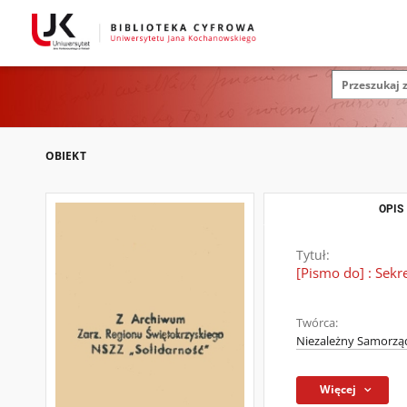
OBIEKT
OPIS
Tytuł:
[Pismo do] : Sek
Twórca:
Niezależny Samorząd
Więcej