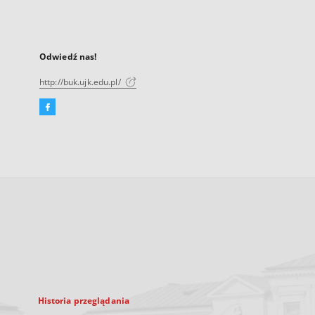
Odwiedź nas!
http://buk.ujk.edu.pl/
Facebook
Link
zewnętrzny,
otworzy
się
w
nowej
karcie
Historia przeglądania