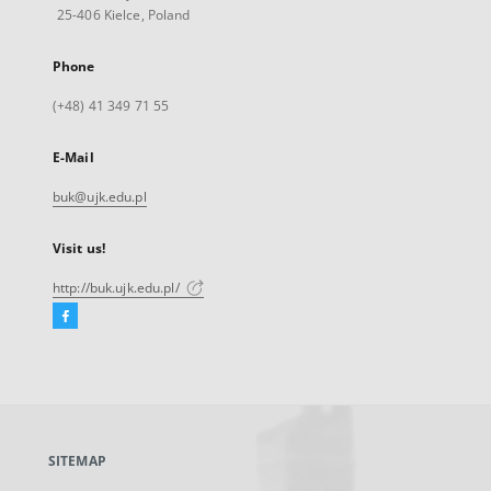
25-406 Kielce, Poland
Phone
(+48) 41 349 71 55
E-Mail
buk@ujk.edu.pl
Visit us!
http://buk.ujk.edu.pl/
Facebook
External
link,
will
open
in
a
SITEMAP
new
tab