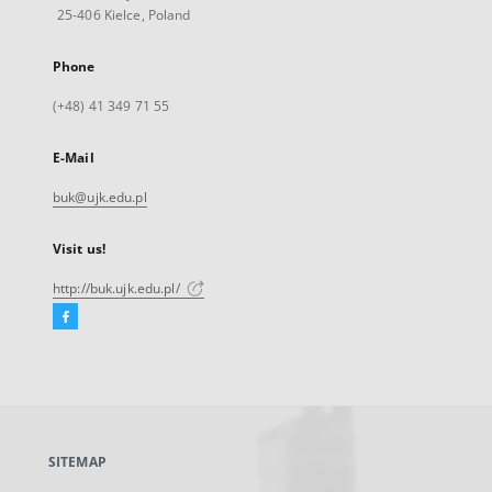
25-406 Kielce, Poland
Phone
(+48) 41 349 71 55
E-Mail
buk@ujk.edu.pl
Visit us!
http://buk.ujk.edu.pl/
Facebook
External
link,
will
open
in
a
SITEMAP
new
tab