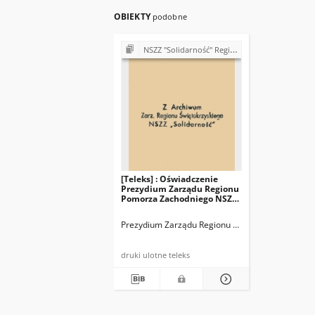
OBIEKTY
podobne
NSZZ "Solidarność" Region Świętokrzyski - teleksy (1981)
[Teleks] : Oświadczenie
Prezydium Zarządu Regionu
Pomorza Zachodniego NSZZ
"Solidarność" z dn. 1.11.1981
r. w sprawie ataków środków
Prezydium Zarządu Regionu Pomorza Zachodnieg
masowego przekazu na
przewodniczącego Zarządu
[…]
druki ulotne teleks