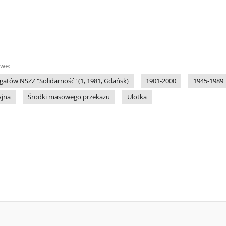
owe:
gatów NSZZ "Solidarność" (1, 1981, Gdańsk)
1901-2000
1945-1989
yjna
Środki masowego przekazu
Ulotka