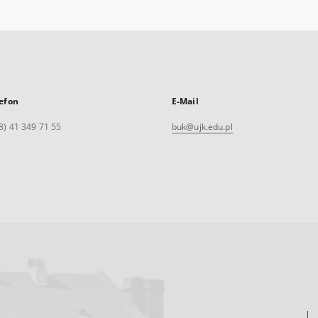
efon
E-Mail
8) 41 349 71 55
buk@ujk.edu.pl