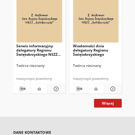
Serwis informacyjny
Wiadomości dnia
Uc
delegatury Regionu
delegatury Regionu
Re
Świętokrzyskiego NSZZ
Świętokrzyskiego
Św
"Solidarność"
"So
z d
Twórca nieznany
Twórca nieznany
Twó
maszynopis powielony
maszynopis powielony
mas
Więcej
DANE KONTAKTOWE