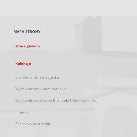
zewnętrzny,
otworzy
się
w
nowej
MAPA STRONY
karcie
Strona główna
Kolekcje
Biblioteka Uniwersytecka
Wydawnictwo Uniwersyteckie
Wydawnictwa własne Biblioteki Uniwersyteckiej
Projekty
Rozprawy doktorskie
...