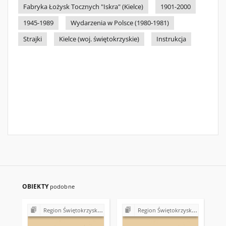
Fabryka Łożysk Tocznych "Iskra" (Kielce)
1901-2000
1945-1989
Wydarzenia w Polsce (1980-1981)
Strajki
Kielce (woj. świętokrzyskie)
Instrukcja
OBIEKTY
podobne
Region Świętokrzyski NSZZ "Solidarność". Delegatura Starachowice
Region Świętokrzyski NSZZ "Solidarność". Delegatura Starachowice