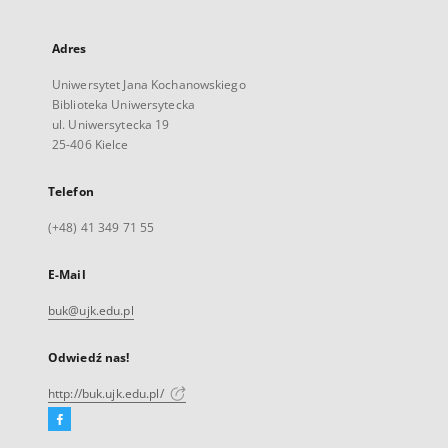
Adres
Uniwersytet Jana Kochanowskiego
Biblioteka Uniwersytecka
ul. Uniwersytecka 19
25-406 Kielce
Telefon
(+48) 41 349 71 55
E-Mail
buk@ujk.edu.pl
Odwiedź nas!
http://buk.ujk.edu.pl/
Facebook
Link