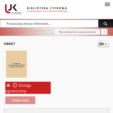
Wyszukiwanie zaawansowane
?
OBIEKT
Dostęp
ograniczony
Pokaż treść