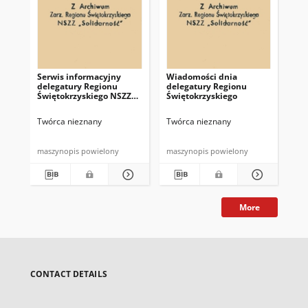
Serwis informacyjny
Wiadomości dnia
Uc
delegatury Regionu
delegatury Regionu
Re
Świętokrzyskiego NSZZ
Świętokrzyskiego
Św
"Solidarność"
"So
z d
Twórca nieznany
Twórca nieznany
Twó
maszynopis powielony
maszynopis powielony
mas
More
CONTACT DETAILS