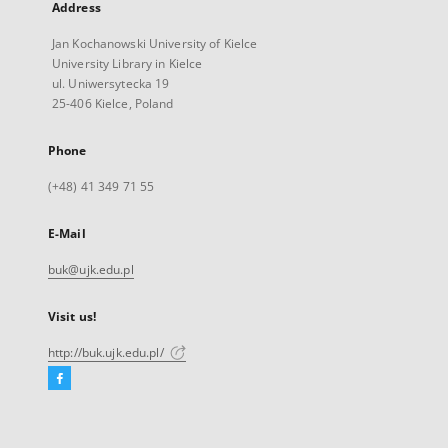
Address
Jan Kochanowski University of Kielce
University Library in Kielce
ul. Uniwersytecka 19
25-406 Kielce, Poland
Phone
(+48) 41 349 71 55
E-Mail
buk@ujk.edu.pl
Visit us!
http://buk.ujk.edu.pl/
Facebook
External
link,
will