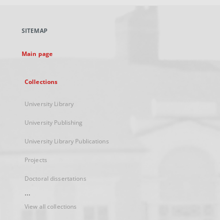
open
in
a
SITEMAP
new
tab
Main page
Collections
University Library
University Publishing
University Library Publications
Projects
Doctoral dissertations
...
View all collections