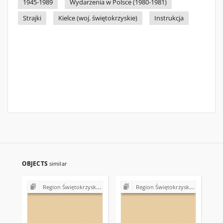
1945-1989
Wydarzenia w Polsce (1980-1981)
Strajki
Kielce (woj. świętokrzyskie)
Instrukcja
OBJECTS
similar
Region Świętokrzyski NSZZ "Solidarność". Delegatura Starachowice
Region Świętokrzyski NSZZ "Solidarność". Delegatura Starachowice