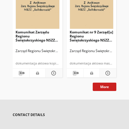
Komunikat Zarządu
Komunikat nr 9 Zarząd[u]
Ko
Regionu
Regionu
Re
Świętokrzyskiego NSZZ
Świętokrzyskiego NSZZ
Św
"Solidarność" w Kielcach
"Solidarność" […]
"So
Zarząd Regionu Świętokrzyskiego NSZZ "Solidarność"
Zarząd Regionu Świętokrzyskiego NS
Zar
dokumentacja aktowa kopia maszynopisu
dokumentacja aktowa maszynopi
More
CONTACT DETAILS