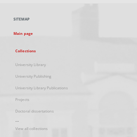
open
in
a
SITEMAP
new
tab
Main page
Collections
University Library
University Publishing
University Library Publications
Projects
Doctoral dissertations
...
View all collections