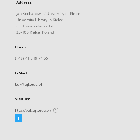
Address
Jan Kochanowski University of Kielce
University Library in Kielce
ul. Uniwersytecka 19
25-406 Kielce, Poland
Phone
(+48) 41 349 71 55
E-Mail
buk@ujk.edu.pl
Visit us!
http://buk.ujk.edu.pl/
Facebook
External
link,
will