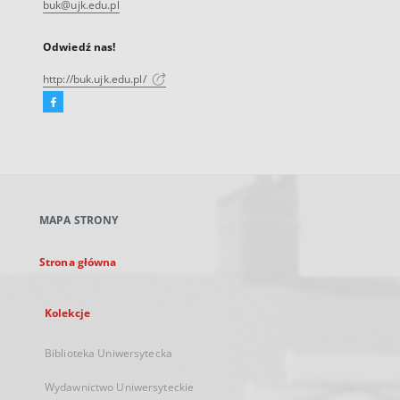
buk@ujk.edu.pl
Odwiedź nas!
http://buk.ujk.edu.pl/
Facebook
Link
zewnętrzny,
otworzy
się
w
nowej
MAPA STRONY
karcie
Strona główna
Kolekcje
Biblioteka Uniwersytecka
Wydawnictwo Uniwersyteckie