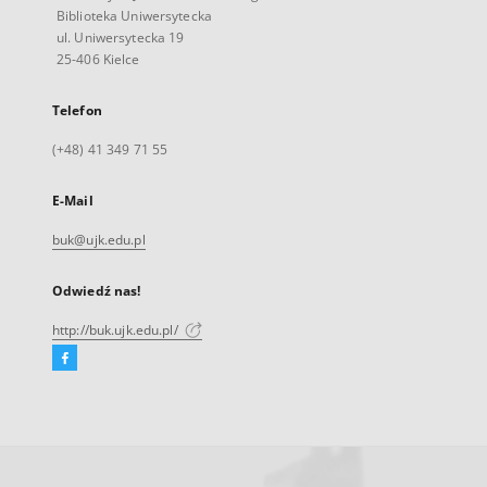
Biblioteka Uniwersytecka
ul. Uniwersytecka 19
25-406 Kielce
Telefon
(+48) 41 349 71 55
E-Mail
buk@ujk.edu.pl
Odwiedź nas!
http://buk.ujk.edu.pl/
Facebook
Link
zewnętrzny,
otworzy
się
w
nowej