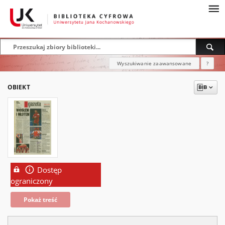
Wyszukiwanie zaawansowane
?
OBIEKT
Dostęp
ograniczony
Pokaż treść