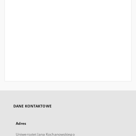
DANE KONTAKTOWE
Adres
Uniwersytet Jana Kochanowskiego