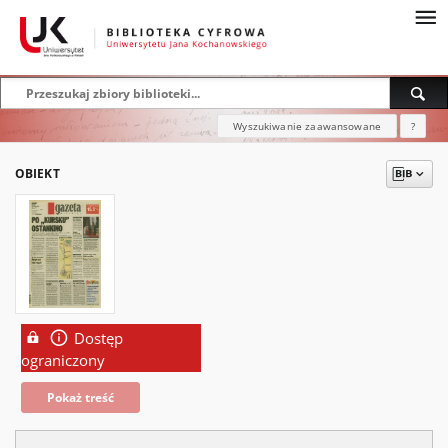
Wyszukiwanie zaawansowane
?
OBIEKT
Dostęp
ograniczony
Pokaż treść