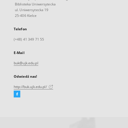
Biblioteka Uniwersytecka
ul. Uniwersytecka 19
25-406 Kielce
Telefon
(+48) 41 349 71 55
E-Mail
buk@ujk.edu.pl
Odwiedź nas!
http://buk.ujk.edu.pl/
Facebook
Link
zewnętrzny,
otworzy
się
w
nowej