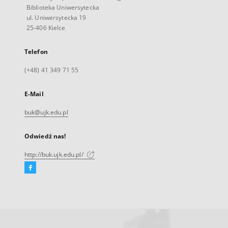
Biblioteka Uniwersytecka
ul. Uniwersytecka 19
25-406 Kielce
Telefon
(+48) 41 349 71 55
E-Mail
buk@ujk.edu.pl
Odwiedź nas!
http://buk.ujk.edu.pl/
Facebook
Link
zewnętrzny,
otworzy
się
w
nowej