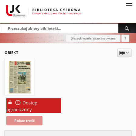
Wyszukiwanie zaawansowane
?
OBIEKT
Dostęp
ograniczony
Pokaż treść