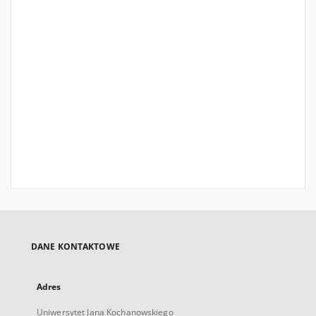
DANE KONTAKTOWE
Adres
Uniwersytet Jana Kochanowskiego