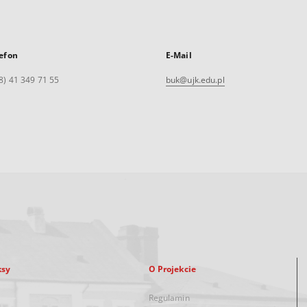
efon
E-Mail
8) 41 349 71 55
buk@ujk.edu.pl
ksy
O Projekcie
Regulamin