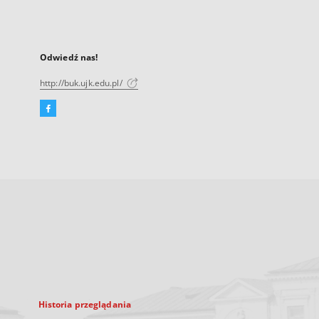
Odwiedź nas!
http://buk.ujk.edu.pl/
Facebook
Link
zewnętrzny,
otworzy
się
w
nowej
karcie
Historia przeglądania