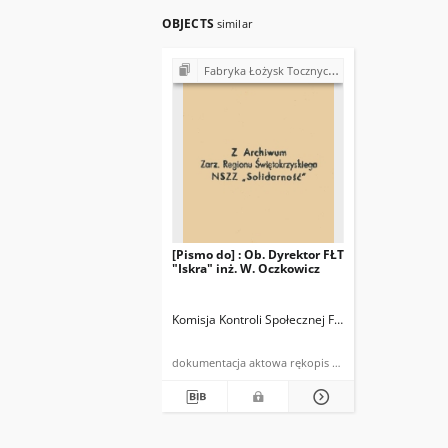
OBJECTS
similar
Fabryka Łożysk Tocznych "Iskra" w Kielcach - strajki, postulaty, realizacja postulatów (1980)
[Pismo do] : Ob. Dyrektor FŁT
"Iskra" inż. W. Oczkowicz
Komisja Kontroli Społecznej FŁT "Iskra"
dokumentacja aktowa rękopis powielony