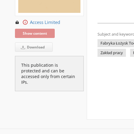
Access Limited
Show content
Subject and keyword
Fabryka Łożysk Toc
Download
Zakład pracy
This publication is
protected and can be
accessed only from certain
IPs.