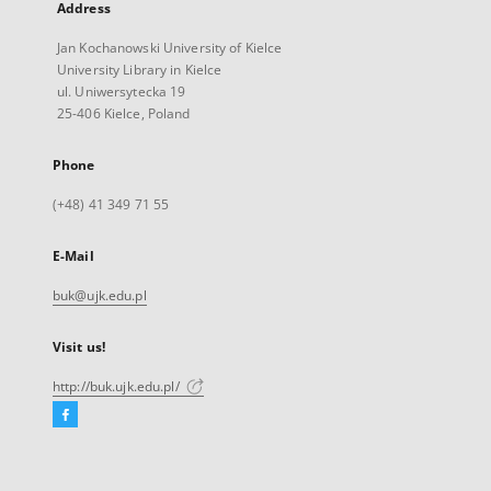
Address
Jan Kochanowski University of Kielce
University Library in Kielce
ul. Uniwersytecka 19
25-406 Kielce, Poland
Phone
(+48) 41 349 71 55
E-Mail
buk@ujk.edu.pl
Visit us!
http://buk.ujk.edu.pl/
Facebook
External
link,
will