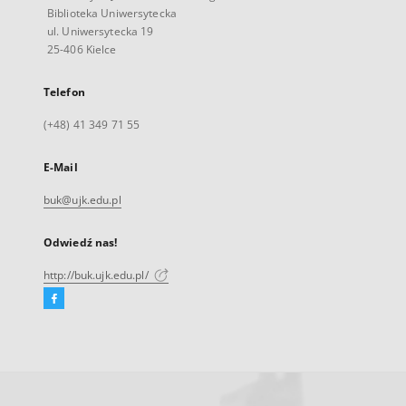
Biblioteka Uniwersytecka
ul. Uniwersytecka 19
25-406 Kielce
Telefon
(+48) 41 349 71 55
E-Mail
buk@ujk.edu.pl
Odwiedź nas!
http://buk.ujk.edu.pl/
Facebook
Link
zewnętrzny,
otworzy
się
w
nowej