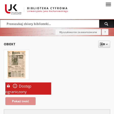
Wyszukiwanie zaawansowane
?
OBIEKT
Dostęp
ograniczony
Pokaż treść