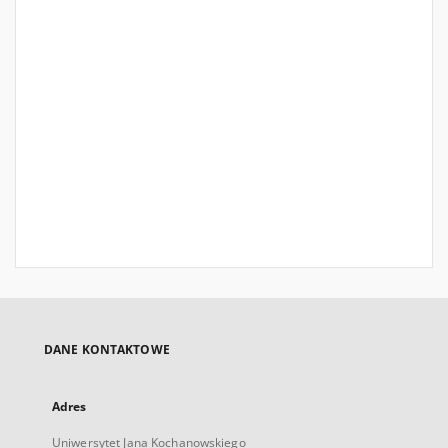
DANE KONTAKTOWE
Adres
Uniwersytet Jana Kochanowskiego