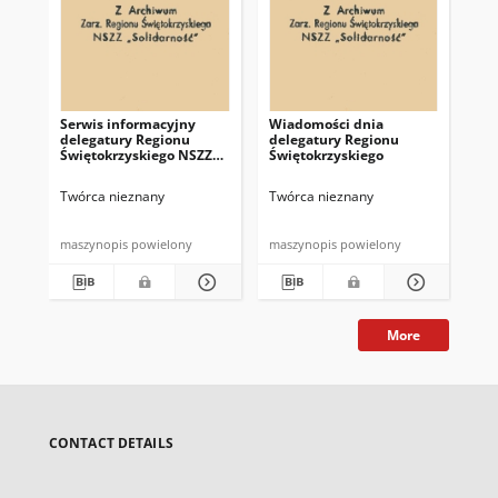
Serwis informacyjny
Wiadomości dnia
Uc
delegatury Regionu
delegatury Regionu
Re
Świętokrzyskiego NSZZ
Świętokrzyskiego
Św
"Solidarność"
"So
z d
Twórca nieznany
Twórca nieznany
Twó
maszynopis powielony
maszynopis powielony
mas
More
CONTACT DETAILS