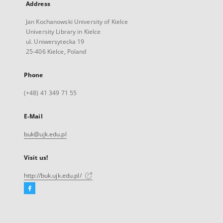
Address
Jan Kochanowski University of Kielce
University Library in Kielce
ul. Uniwersytecka 19
25-406 Kielce, Poland
Phone
(+48) 41 349 71 55
E-Mail
buk@ujk.edu.pl
Visit us!
http://buk.ujk.edu.pl/
Facebook
External
link,
will