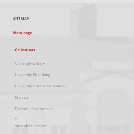
open
in
a
SITEMAP
new
tab
Main page
Collections
University Library
University Publishing
University Library Publications
Projects
Doctoral dissertations
...
View all collections