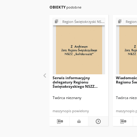
OBIEKTY
podobne
Region Świętokrzyski NSZZ "Solidarność". Delegatura Starachowice
Region Świętokrzys
Serwis informacyjny
Wiadomości
delegatury Regionu
Regionu Św
Świętokrzyskiego NSZZ
"Solidarność"
Twórca nieznany
Twórca niez
maszynopis powielony
maszynopis 