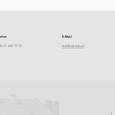
efon
E-Mail
8) 41 349 71 55
buk@ujk.edu.pl