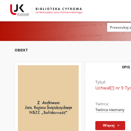
OBIEKT
OPIS
Tytuł:
Uchwał[!] nr 9 T
Twórca:
Twórca nieznany
Więcej