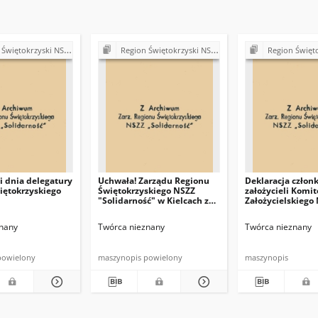
ki NSZZ "Solidarność". Delegatura Starachowice
Region Świętokrzyski NSZZ "Solidarność". Delegatura Starachowice
Region Świętokrzyski NSZZ "Solidarn
 dnia delegatury
Uchwała! Zarządu Regionu
Deklaracja człon
iętokrzyskiego
Świętokrzyskiego NSZZ
założycieli Komit
"Solidarność" w Kielcach z
Założycielskiego
dna 8 sierpnia 1981 r.
nany
Twórca nieznany
Twórca nieznany
powielony
maszynopis powielony
maszynopis