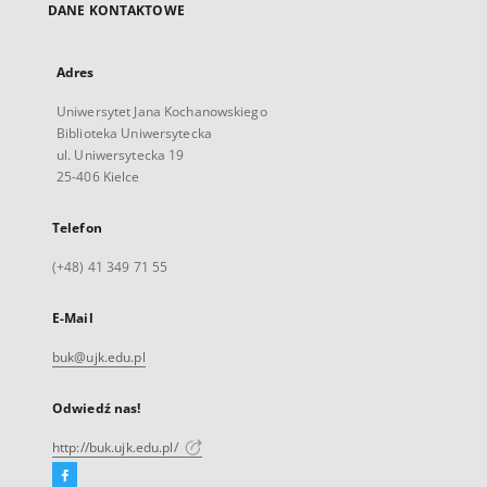
DANE KONTAKTOWE
Adres
Uniwersytet Jana Kochanowskiego
Biblioteka Uniwersytecka
ul. Uniwersytecka 19
25-406 Kielce
Telefon
(+48) 41 349 71 55
E-Mail
buk@ujk.edu.pl
Odwiedź nas!
http://buk.ujk.edu.pl/
Facebook