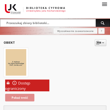
Wyszukiwanie zaawansowane
?
OBIEKT
Dostęp
ograniczony
Pokaż treść