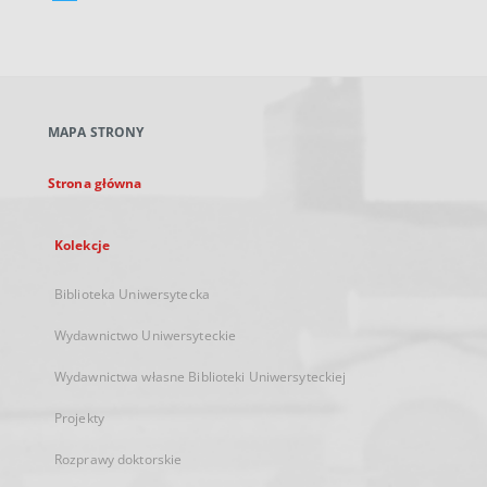
Link
zewnętrzny,
otworzy
się
w
nowej
MAPA STRONY
karcie
Strona główna
Kolekcje
Biblioteka Uniwersytecka
Wydawnictwo Uniwersyteckie
Wydawnictwa własne Biblioteki Uniwersyteckiej
Projekty
Rozprawy doktorskie