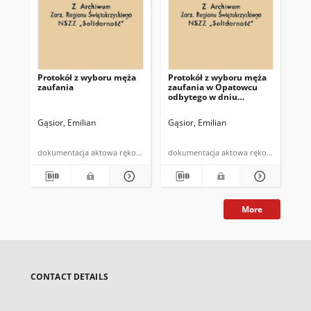
Protokół z wyboru męża
Protokół z wyboru męża
Pr
zaufania
zaufania w Opatowcu
za
odbytego w dniu
od
26.I.1981r.
26.
Gąsior, Emilian
Gąsior, Emilian
Gąs
dokumentacja aktowa rękopis
dokumentacja aktowa rękopis
More
CONTACT DETAILS