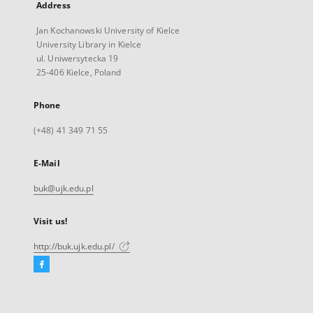
Address
Jan Kochanowski University of Kielce
University Library in Kielce
ul. Uniwersytecka 19
25-406 Kielce, Poland
Phone
(+48) 41 349 71 55
E-Mail
buk@ujk.edu.pl
Visit us!
http://buk.ujk.edu.pl/
Facebook
External
link,
will