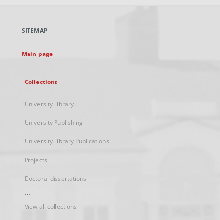
open
in
a
SITEMAP
new
tab
Main page
Collections
University Library
University Publishing
University Library Publications
Projects
Doctoral dissertations
...
View all collections