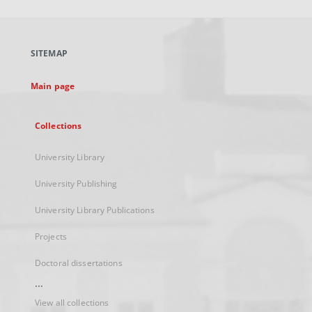
will
open
in
a
SITEMAP
new
tab
Main page
Collections
University Library
University Publishing
University Library Publications
Projects
Doctoral dissertations
...
View all collections