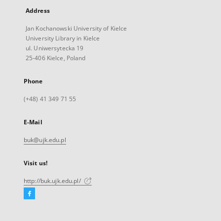
Address
Jan Kochanowski University of Kielce
University Library in Kielce
ul. Uniwersytecka 19
25-406 Kielce, Poland
Phone
(+48) 41 349 71 55
E-Mail
buk@ujk.edu.pl
Visit us!
http://buk.ujk.edu.pl/
Facebook
External
link,