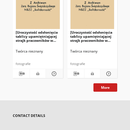
[Uroczystość odsłonięcia
[Uroczystość odsłonięcia
[Ur
tablicy upamiętniającej
tablicy upamiętniającej
tab
strajk pracowników w
strajk pracowników w
st
Fabryce Łożysk Tocznych
Fabryce Łożysk Tocznych
Fa
"Iskra" w Kielcach]
"Iskra" w Kielcach]
"Is
Twórca nieznany
Twórca nieznany
Twó
fotografie
fotografie
fot
More
CONTACT DETAILS