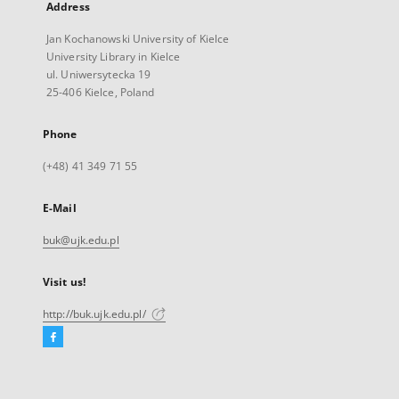
Address
Jan Kochanowski University of Kielce
University Library in Kielce
ul. Uniwersytecka 19
25-406 Kielce, Poland
Phone
(+48) 41 349 71 55
E-Mail
buk@ujk.edu.pl
Visit us!
http://buk.ujk.edu.pl/
Facebook
External
link,
will