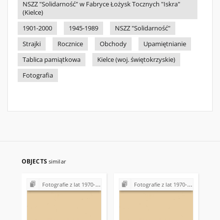
NSZZ "Solidarność" w Fabryce Łożysk Tocznych "Iskra"
(Kielce)
1901-2000
1945-1989
NSZZ "Solidarność"
Strajki
Rocznice
Obchody
Upamiętnianie
Tablica pamiątkowa
Kielce (woj. świętokrzyskie)
Fotografia
OBJECTS
similar
Fotografie z lat 1970-1996
Fotografie z lat 1970-1996