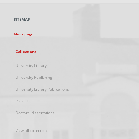
open
in
a
SITEMAP
new
tab
Main page
Collections
University Library
University Publishing
University Library Publications
Projects
Doctoral dissertations
...
View all collections