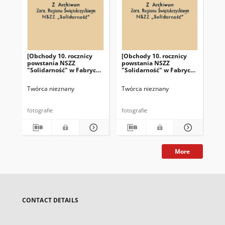
[Obchody 10. rocznicy
[Obchody 10. rocznicy
[Ob
powstania NSZZ
powstania NSZZ
po
"Solidarność" w Fabryce
"Solidarność" w Fabryce
"So
Łożysk Tocznych "Iskra"
Łożysk Tocznych "Iskra"
Łoż
w Kielcach]
w Kielcach]
w K
Twórca nieznany
Twórca nieznany
Twó
fotografie
fotografie
fot
More
CONTACT DETAILS