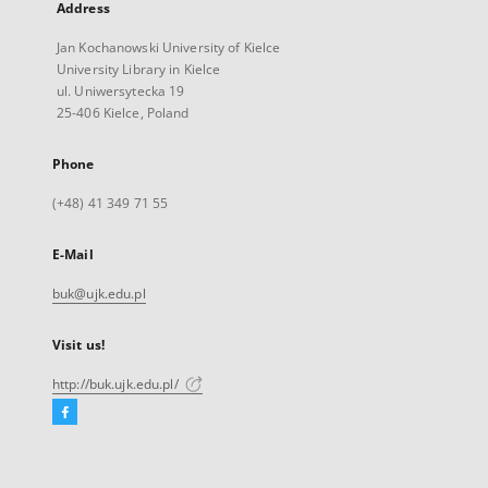
Address
Jan Kochanowski University of Kielce
University Library in Kielce
ul. Uniwersytecka 19
25-406 Kielce, Poland
Phone
(+48) 41 349 71 55
E-Mail
buk@ujk.edu.pl
Visit us!
http://buk.ujk.edu.pl/
Facebook
External
link,
will