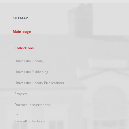
open
in
a
SITEMAP
new
tab
Main page
Collections
University Library
University Publishing
University Library Publications
Projects
Doctoral dissertations
...
View all collections